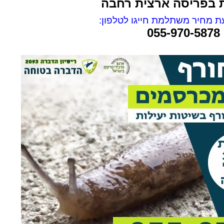
ת בפריסה ארצית רחבה
 מחיר משתלמת חייגו לטלפון:
055-970-5878
rael Woolf
Liat Shavit Grievink
ה
שירות וזמינות מצוינים. הגיע
תודה על כל העזרה. הת
קצועי
במוצאי שבת ניגש מיד לעבודה
מנריה לויאני. הוא הגיע
והצליח לתפוס את החולדה. הסביר
ביצע את העבודה מהר ונ
גם לגבי הדברה מונעת.
הסברים ברורים. כל הכב