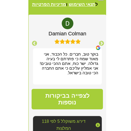
ל
תנאי השימוש
ו
מדיניות הפרטיות
Alternative:
lewitz
Damian Colman
Yis
רשמנו מאוד
בוקר טוב, חברים. כל הכבוד, אני
אריאל היה מקצ
 תוך שעה,
מאוד שמח כי פתרתם לי בעיה
הראשונה. שלח ל
תן לנו
גדולה. ישר כוח, אתם ההכי טובים!
חודש של גהנום ס
וד!
אני אמליץ עליכם כי אתם החברה
להיכנס לחדר שה
הכי טובה בישראל.
אפשר היה לנשום
סופר מקצועי, נע
מדובר ב"עסק מס
נוראי בחדר היש
הצוות דאג לטפל
לצפייה בביקורות
הכי טובה שאפשר
אחריו ולהשאיר 
נוספות
יכולנו לדמיין על
השירות!!
דירוג משוקלל 5 לפי 118
המלצות