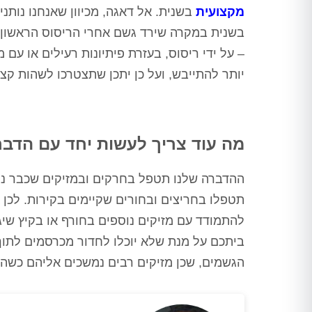
ורק לאחר מכן ביצע הדברה
מקצועית
בשנית. אל דאגה, מכיוון שאנחנו נותנ
מתאימה, לאחר מכן חזר שוב וסיים
בשנית במקרה שירד גשם אחרי הריסוס הראשון ש
את העבודה, כבר אין חולדות
שמתרוצצות בחדר מדרגות, אין
– על ידי ריסוס, בעזרת פיתיונות רעילים או עם 
חולדה שמחכה בחדר אשפה, פשוט
יותר להתייבש, ועל כן יתכן שתצטרכו לשהות קצת
הציל אותנו אין מילה אחרת
תודה ערן, בטוחה שנתראה בשנה
הבאה
מה עוד צריך לעשות יחד עם הדב
ההדברה שלנו תטפל בחרקים ובמזיקים שכבר נמצ
תטפלו בחריצים ובחורים שקיימים בקירות. לכן
להתמודד עם מזיקים נוספים בחורף או בקיץ שיגי
ביתכם על מנת שלא יוכלו לחדור מכרסמים לתוך 
הגשמים, שכן מזיקים רבים נמשכים אליהם כשה