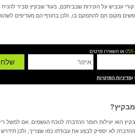
קורי עכביש על הקירות שבביתכם, בעוד שבקיץ סביר להניח
שים מקום חם להתמקם בו, ולכן בחורף הם מעדיפים לשהות
055
או השאירו פרטים
ו
מדיניות הפרטיות
ירושלים
רועי כהן - הרצליה
מיטל ג'אן 
ת בית פרטי עם
ערן המדביר שלי בעסק כבר 4 שנים,
אלוף אין מילה אחרת!
ע בשעה שרצינו,
כל שנה מגיע בחיוך, עושה אחלה
עזר לנו ממש אחרי 
מבקיץ?
ר ואין נמלים
עבודה ואין ג'וקים ונמלים כל השנה,
הצליח לפתור לנו 
 עבודה מעולה
בן אדם שירותי, אמין והכי חשוב
בבית, הגענו לער
בה
מקצועי.
באינטרנט, נתן לנ
בקיץ הוא יעילות חומר ההדברה לנוכח הגשמים. אם למשל רי
קיבלנו בשום מקום
ההדברה לא יספיק לבצע את עבודתו כמו שצריך, ולכן תידרש
להרגיש שיש 