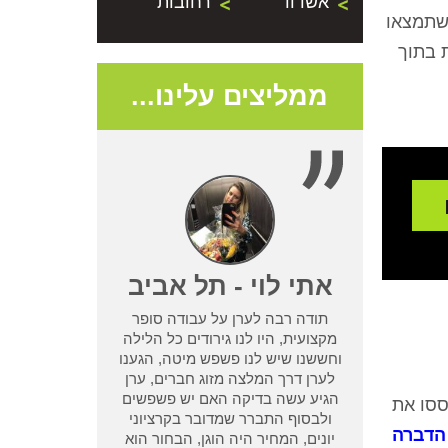
אשדוד
רחובות
 שתמצאו
 בתוך
ממליצים עלינו...
- נתניה
אתי לוי - תל אביב
תודה רבה לערן על עבודה סופר
שמדביר אחר לא
מקצועית, היו לנו גירודים כל הלילה
בעיית טרמיטים
וחששנו שיש לנו פשפש מיטה, הגענו
ן מחיפוש קצר
לערן דרך המלצה מזוג חברים, ערן
ו אחריות שלא
הגיע עשה בדיקה האם יש פשפשים
ססו את
 אחר וגרם לנו
ולבסוף התברר שמדובר בקרציוני
הדברה
אמא ואבא
יונים, המחיר היה הוגן, הבחור הוא