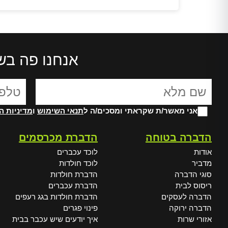
אנחנו פה בש
אני מאשר/ת שקראתי ומסכים/ה ל
תנאי השימוש
ו
מדיניות ה
Alte
הדברה בטוחה
הדברת מכרסמים
אודות
לוכד עכברים
מדביר
לוכד חולדות
סוגי הדברה
הדברת חולדות
ריסוס לבית
הדברת עכברים
הדברה לעסקים
הדברת חולדות בגג רעפים
הדברה ירוקה
פינוי פגרים
אזורי שרות
איך יודעים שיש עכבר בבית