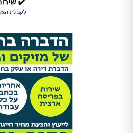
✔️ שירו
לקבלת הצעת
Shir Ankelewitz
אתי מתתיהו
אריאל היה מקצועי מאוד מהשיחה
אחרי לחץ ובהלה פניתי להדבר
הראשונה. שלח לנו את אלדד ואחרי
בטוחה וקיבלתי שירות מהיר, מ
חודש של גהנום סוף סוף יכולנו
ואמין!
להיכנס לחדר שהיה סגור בגלל שאי
אפשר היה לנשום בו. השירות היה
סופר מקצועי, נעים, וגם כאשר
מדובר ב"עסק מסריח" (סבלנו מריח
נוראי בחדר הישיבות במשרד),
הצוות דאג לטפל לנו בבעיה בצורה
הכי טובה שאפשר. אלדד דאג לנקות
אחריו ולהשאיר שובל של ריח שרק
יכולנו לדמיין עליו. תודה רבה על
השירות!!